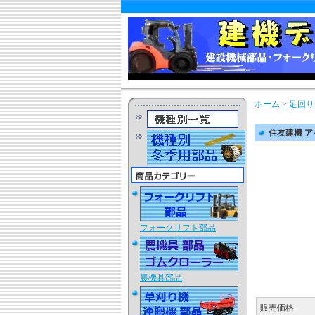
ホーム
>
足回り
住友建機 アイ
フォークリフト部品
農機具部品
販売価格