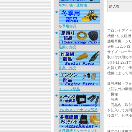
草刈り機・運搬機
購入数
冬季用部品
フロントアイド
機種 : 住友建機 S
適用号機（シリ
適用 :ゴムク
足回り部品
サイズ : ローラー
取り付け用のボ
1台分は 2SE
材質も良く、優
作業 部品
機種によって商
建設機械・フォ
エンジン部品
上記以外の機種
・機種
・号機
・商品名（取付
その他メンテナンス部品
を記入してお問
後ほど、お見積
－－－－－－－
各種建機アタッチメント
株式会社建機デ