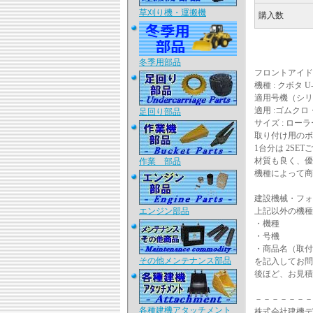
草刈り機・運搬機
購入数
冬季用部品
フロントアイド
機種 : クボタ U-
適用号機（シリ
適用 :ゴムク
足回り部品
サイズ : ローラー
取り付け用のボ
1台分は 2SE
材質も良く、優
作業 部品
機種によって商
建設機械・フォ
エンジン部品
上記以外の機種
・機種
・号機
・商品名（取付
その他メンテナンス部品
を記入してお問
後ほど、お見積
－－－－－－－
各種建機アタッチメント
株式会社建機デ