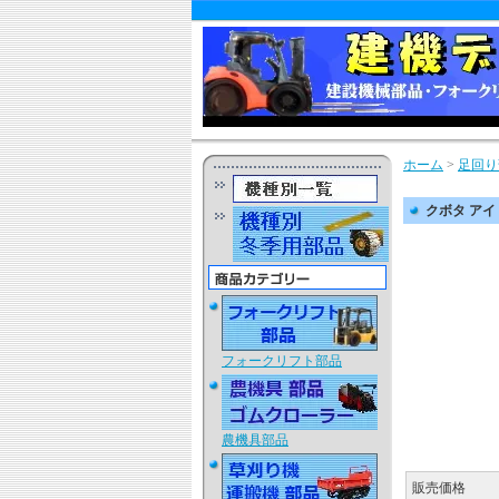
ホーム
>
足回り
クボタ アイド
フォークリフト部品
農機具部品
販売価格