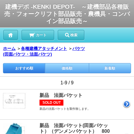
建機デポ -KENKI DEPOT- ～建機部品各種販
売・フォークリフト部品販売・農機具・コンバ
イン部品販売～
カート
検索
ホーム
＞
各種建機アタッチメント
＞
バケツ
(田面バケツ・法面バケツ)
おすすめ順
価格順
新着順
1-9 / 9
新品 法面バケット
SOLD OUT
新品の法面バケットを製作致します。
新品 法面バケット(田面バケッ
ト）（デンメンバケット） 800