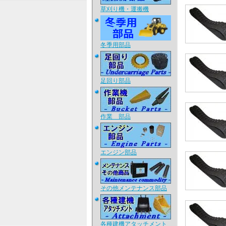
草刈り機・運搬機
冬季用部品
足回り部品
作業 部品
エンジン部品
その他メンテナンス部品
各種建機アタッチメント