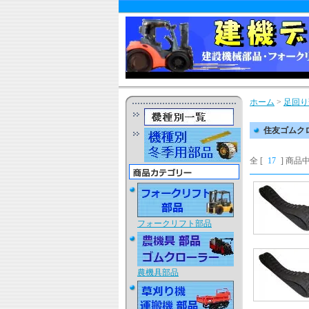
ホーム
>
足回り
住友ゴムク
全 [
17
] 商品中
フォークリフト部品
農機具部品